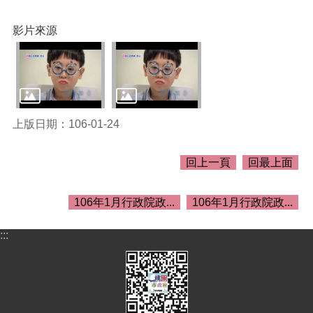
關
資
影片來源
料
回
首
頁
網
上版日期：106-01-24
站
導
回上一頁
回最上面
覽
市
106年1月行政院政...
106年1月行政院政...
政
信
箱
:::
常
見
問
答