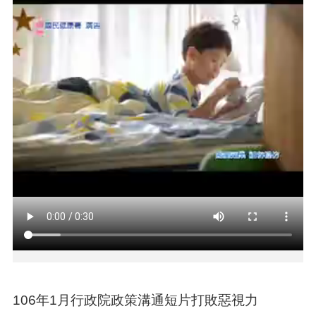
介
紹
訊
息
公
告
生
活
便
民
資
訊
機
關
通
訊
錄
106年1月行政院政策溝通短片打敗惡視力
相