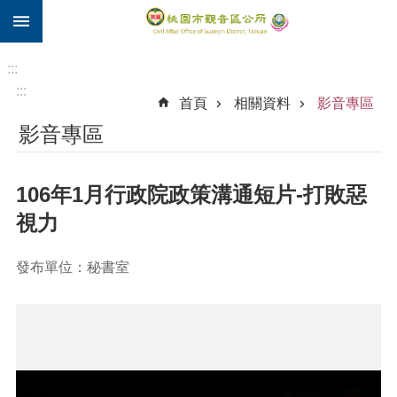
:::
跳到主要內容區塊
住
院
:::
補
:::
首頁
相關資料
影音專區
助
影音專區
市
民
卡
106年1月行政院政策溝通短片-打敗惡
進
視力
階
搜
發布單位：秘書室
尋
觀
音
區