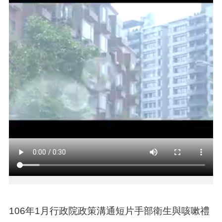
介
紹
訊
息
公
告
生
活
便
民
資
訊
機
關
通
訊
錄
106年1月行政院政策溝通短片手部衛生與咳嗽禮
相