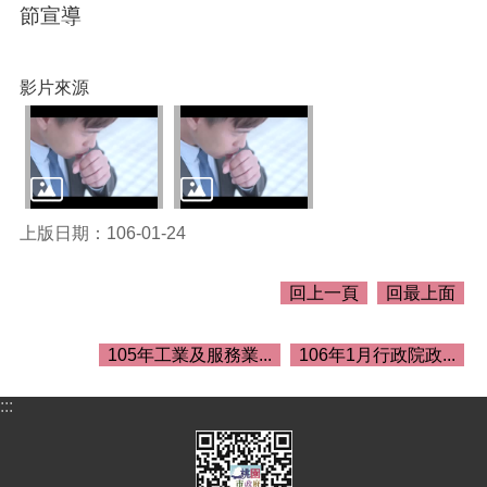
關
節宣導
資
料
影片來源
回
首
頁
網
站
導
上版日期：106-01-24
覽
回上一頁
回最上面
市
政
信
105年工業及服務業...
106年1月行政院政...
箱
常
:::
見
問
答