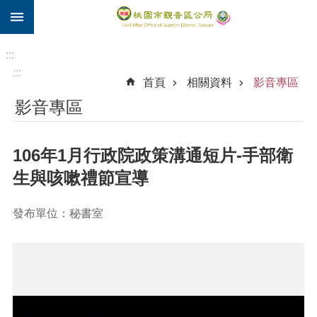
:::
跳到主要內容區塊
住
院
:::
補
:::
首頁
相關資料
影音專區
助
影音專區
市
民
卡
106年1月行政院政策溝通短片-手部衛
進
生與咳嗽禮節宣導
階
搜
發布單位：秘書室
尋
觀
音
區