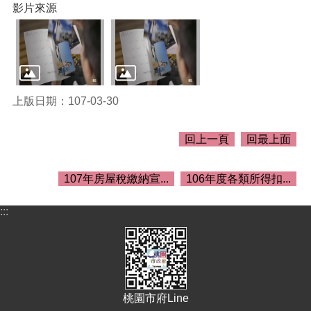
關
影片來源
資
料
回
首
頁
上版日期：107-03-30
網
站
回上一頁
回最上面
導
覽
107年房屋稅繳納宣...
106年度各類所得扣...
市
政
:::
信
箱
常
見
問
桃園市府Line
答