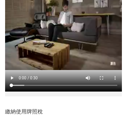
介
紹
訊
息
公
告
生
活
便
民
資
訊
機
關
通
訊
繳納使用牌照稅
錄
相