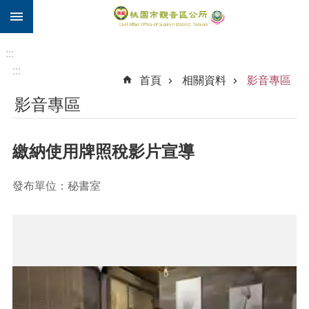
:::
跳到主要內容區塊
住
院
:::
補
:::
首頁
相關資料
影音專區
助
影音專區
市
民
卡
繳納使用牌照稅影片宣導
進
階
發布單位：秘書室
搜
尋
觀
音
區