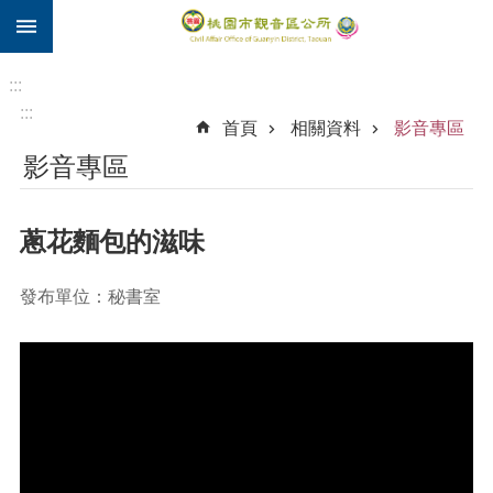
:::
跳到主要內容區塊
住
院
:::
補
:::
首頁
相關資料
影音專區
助
影音專區
市
民
卡
蔥花麵包的滋味
進
階
發布單位：秘書室
搜
尋
觀
音
區