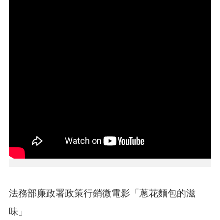
介
紹
訊
息
公
告
生
活
便
民
資
訊
機
關
通
訊
法務部廉政署政策行銷微電影「蔥花麵包的滋
錄
味」
相