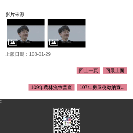
關
資
料
影片來源
回
首
頁
網
上版日期：108-01-29
站
導
覽
回上一頁
回最上面
市
政
109年農林漁牧普查
107年房屋稅繳納宣...
信
箱
:::
常
見
問
答