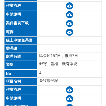
桃
園
市
政
府
E
n
g
l
i
區公所157日，市府7日
s
h
郵寄、臨櫃、既有系統
隱
4
私
權
畜牧場登記
政
策
政
府