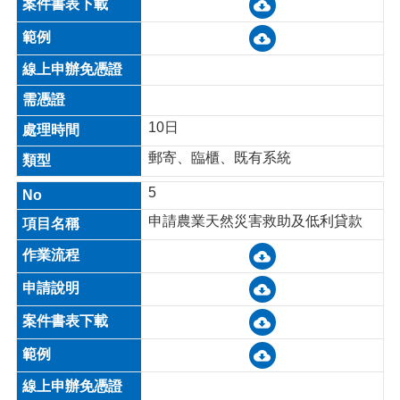
網
站
資
料
開
放
宣
10日
告
郵寄、臨櫃、既有系統
網
5
站
安
申請農業天然災害救助及低利貸款
全
政
策