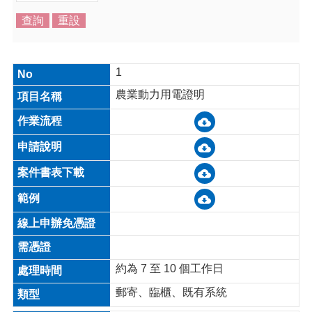
介
紹
訊
息
1
公
告
農業動力用電證明
生
活
便
民
資
訊
機
關
通
訊
約為 7 至 10 個工作日
錄
郵寄、臨櫃、既有系統
相