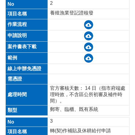
關
2
資
養殖漁業登記證核發
料
回
首
頁
網
站
導
覽
市
政
官方審核天數： 14 日（指市府端處
信
理時效，不含區公所初審及補件時
箱
間）。
郵寄、臨櫃、既有系統
常
見
3
問
轉(契)作補貼及休耕給付申請
答