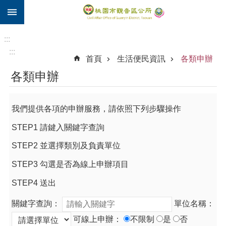
:::
跳到主要內容區塊
住
院
:::
補
:::
首頁
生活便民資訊
各類申辦
助
各類申辦
市
民
卡
我們提供各項的申辦服務，請依照下列步驟操作
進
STEP1 請鍵入關鍵字查詢
階
搜
STEP2 並選擇類別及負責單位
尋
STEP3 勾選是否為線上申辦項目
STEP4 送出
觀
關鍵字查詢：
單位名稱：
音
區
可線上申辦：
不限制
是
否