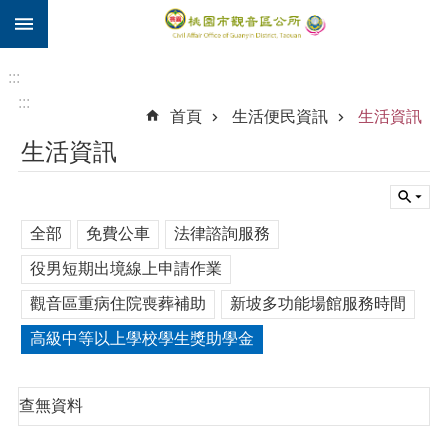
:::
跳到主要內容區塊
住
院
:::
補
:::
首頁
生活便民資訊
生活資訊
助
生活資訊
市
民
卡
全部
免費公車
法律諮詢服務
進
階
役男短期出境線上申請作業
搜
尋
觀音區重病住院喪葬補助
新坡多功能場館服務時間
高級中等以上學校學生獎助學金
觀
查無資料
音
區