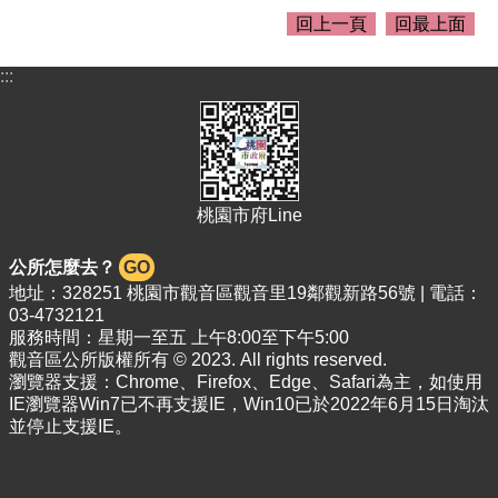
介
回上一頁
回最上面
紹
訊
:::
息
公
告
生
活
桃園市府Line
便
民
公所怎麼去？
GO
資
地址：328251 桃園市觀音區觀音里19鄰觀新路56號 | 電話：
訊
03-4732121
服務時間：星期一至五 上午8:00至下午5:00
機
觀音區公所版權所有 © 2023. All rights reserved.
關
瀏覽器支援：Chrome、Firefox、Edge、Safari為主，如使用
通
IE瀏覽器Win7已不再支援IE，Win10已於2022年6月15日淘汰
訊
並停止支援IE。
錄
相