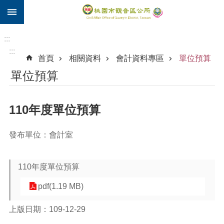
:::
跳到主要內容區塊
住
院
:::
補
:::
首頁
相關資料
會計資料專區
單位預算
助
單位預算
市
民
卡
110年度單位預算
進
階
發布單位：會計室
搜
尋
110年度單位預算
pdf(1.19 MB)
觀
音
上版日期：109-12-29
區