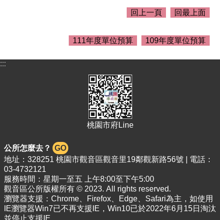
介
回上一頁
回最上面
紹
訊
111年度單位預算
109年度單位預算
息
公
告
:::
生
活
便
民
資
桃園市府Line
訊
公所怎麼去？
GO
機
地址：328251 桃園市觀音區觀音里19鄰觀新路56號 | 電話：
關
03-4732121
通
服務時間：星期一至五 上午8:00至下午5:00
訊
觀音區公所版權所有 © 2023. All rights reserved.
錄
瀏覽器支援：Chrome、Firefox、Edge、Safari為主，如使用
IE瀏覽器Win7已不再支援IE，Win10已於2022年6月15日淘汰
相
並停止支援IE。