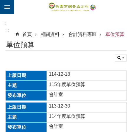
:::
跳到主要內容區塊
住
院
:::
補
:::
首頁
相關資料
會計資料專區
單位預算
助
單位預算
市
民
卡
進
114-12-18
階
搜
115年度單位預算
尋
會計室
113-12-30
觀
114年度單位預算
音
會計室
區