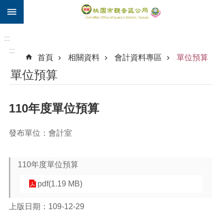
:::
跳到主要內容區塊
住
院
:::
補
:::
首頁
相關資料
會計資料專區
單位預算
助
單位預算
市
民
卡
110年度單位預算
進
階
發布單位：會計室
搜
尋
110年度單位預算
pdf(1.19 MB)
觀
音
上版日期：109-12-29
區