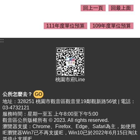
介
回上一頁
回最上面
紹
訊
111年度單位預算
109年度單位預算
息
公
告
:::
生
活
便
民
資
桃園市府Line
訊
公所怎麼去？
GO
機
地址：328251 桃園市觀音區觀音里19鄰觀新路56號 | 電話：
關
03-4732121
通
服務時間：星期一至五 上午8:00至下午5:00
訊
觀音區公所版權所有 © 2023. All rights reserved.
錄
瀏覽器支援：Chrome、Firefox、Edge、Safari為主，如使用
IE瀏覽器Win7已不再支援IE，Win10已於2022年6月15日淘汰
相
並停止支援IE。