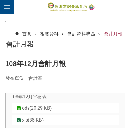
:::
跳到主要內容區塊
住
院
:::
補
:::
首頁
相關資料
會計資料專區
會計月報
助
會計月報
市
民
卡
108年12月會計月報
進
階
發布單位：會計室
搜
尋
108年12月平衡表
ods(20.29 KB)
觀
音
xls(36 KB)
區