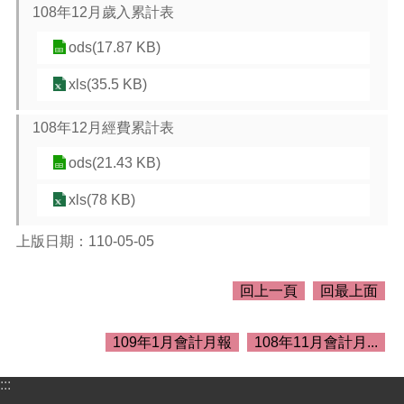
介
108年12月歲入累計表
紹
ods(17.87 KB)
訊
息
xls(35.5 KB)
公
告
108年12月經費累計表
生
ods(21.43 KB)
活
便
xls(78 KB)
民
資
上版日期：110-05-05
訊
機
回上一頁
回最上面
關
通
訊
109年1月會計月報
108年11月會計月...
錄
:::
相