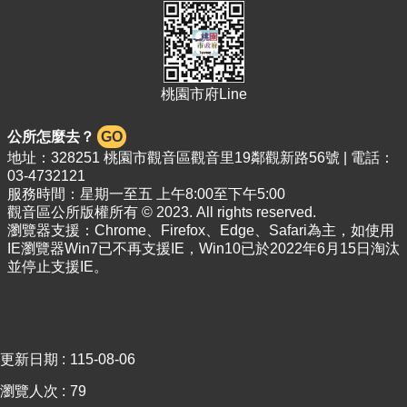
關
資
料
回
桃園市府Line
首
頁
公所怎麼去？
GO
網
地址：328251 桃園市觀音區觀音里19鄰觀新路56號 | 電話：
站
03-4732121
導
服務時間：星期一至五 上午8:00至下午5:00
覽
觀音區公所版權所有 © 2023. All rights reserved.
瀏覽器支援：Chrome、Firefox、Edge、Safari為主，如使用
市
IE瀏覽器Win7已不再支援IE，Win10已於2022年6月15日淘汰
政
並停止支援IE。
信
箱
常
見
更新日期
115-08-06
問
瀏覽人次
79
答