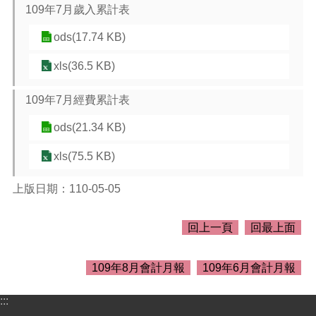
介
109年7月歲入累計表
紹
ods(17.74 KB)
訊
息
xls(36.5 KB)
公
告
109年7月經費累計表
生
ods(21.34 KB)
活
便
xls(75.5 KB)
民
資
上版日期：110-05-05
訊
機
回上一頁
回最上面
關
通
訊
109年8月會計月報
109年6月會計月報
錄
:::
相