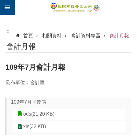
:::
跳到主要內容區塊
住
院
:::
補
:::
首頁
相關資料
會計資料專區
會計月報
助
會計月報
市
民
卡
109年7月會計月報
進
階
發布單位：會計室
搜
尋
109年7月平衡表
ods(21.20 KB)
觀
音
xls(32 KB)
區