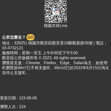
關
資
料
回
桃園市府Line
首
頁
公所怎麼去？
GO
網
地址：328251 桃園市觀音區觀音里19鄰觀新路56號 | 電話：
站
03-4732121
導
服務時間：星期一至五 上午8:00至下午5:00
覽
觀音區公所版權所有 © 2023. All rights reserved.
瀏覽器支援：Chrome、Firefox、Edge、Safari為主，如使用
市
IE瀏覽器Win7已不再支援IE，Win10已於2022年6月15日淘汰
政
並停止支援IE。
信
箱
常
見
更新日期
115-08-06
問
瀏覽人次
224
答