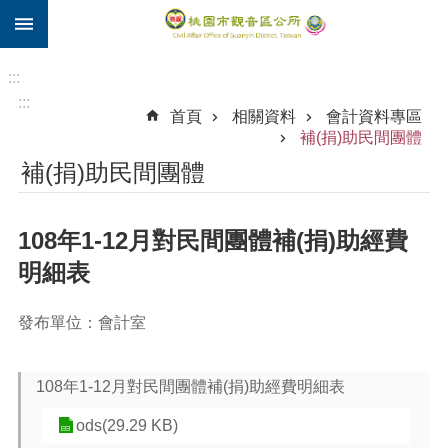
:::
跳到主要內容區塊
住
院
:::
補
:::
首頁
相關資料
會計資料專區
助
補(捐)助民間團體
市
補(捐)助民間團體
民
卡
108年1-12月對民間團體補(捐)助經費
進
階
明細表
搜
尋
發布單位：會計室
108年1-12月對民間團體補(捐)助經費明細表
觀
音
ods(29.29 KB)
區