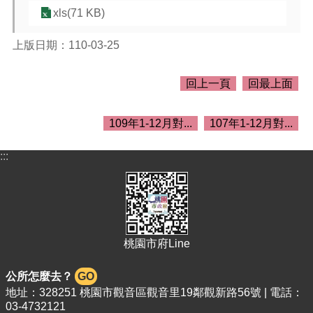
介
xls(71 KB)
紹
訊
上版日期：110-03-25
息
公
回上一頁
回最上面
告
生
109年1-12月對...
107年1-12月對...
活
便
:::
民
資
訊
機
關
桃園市府Line
通
訊
錄
公所怎麼去？
GO
地址：328251 桃園市觀音區觀音里19鄰觀新路56號 | 電話：
相
03-4732121