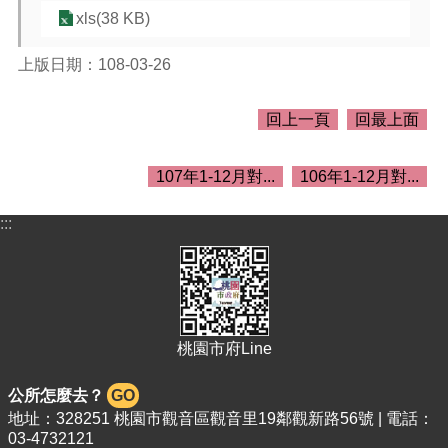
介
xls(38 KB)
紹
訊
上版日期：108-03-26
息
公
回上一頁
回最上面
告
生
107年1-12月對...
106年1-12月對...
活
便
:::
民
資
訊
機
關
桃園市府Line
通
訊
錄
公所怎麼去？
GO
地址：328251 桃園市觀音區觀音里19鄰觀新路56號 | 電話：
相
03-4732121