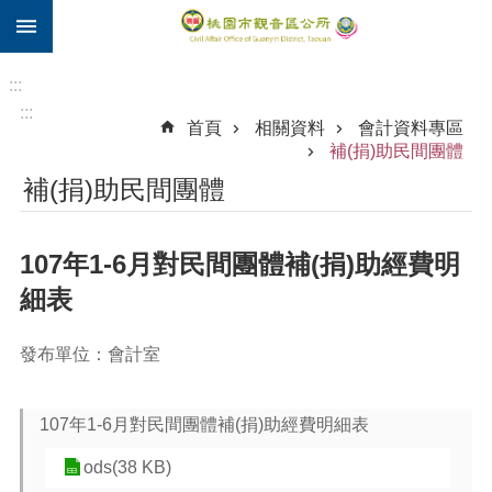
:::
跳到主要內容區塊
住
院
:::
補
:::
首頁
相關資料
會計資料專區
助
補(捐)助民間團體
市
補(捐)助民間團體
民
卡
107年1-6月對民間團體補(捐)助經費明
進
階
細表
搜
尋
發布單位：會計室
107年1-6月對民間團體補(捐)助經費明細表
觀
音
ods(38 KB)
區