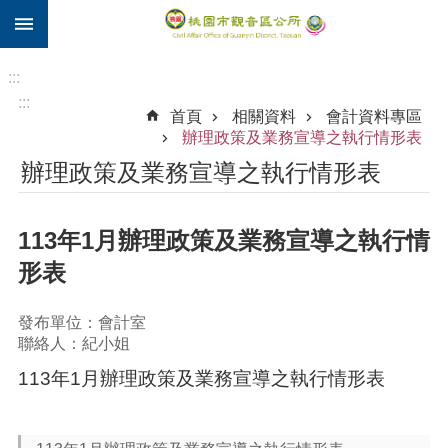
:::
跳到主要內容區塊
住
院
:::
補
:::
首頁
相關資料
會計資料專區
助
辦理政策及業務宣導之執行情形表
市
辦理政策及業務宣導之執行情形表
民
卡
113年1月辦理政策及業務宣導之執行情
進
階
形表
搜
尋
發布單位：會計室
聯絡人：紀小姐
113年1月辦理政策及業務宣導之執行情形表
觀
音
區