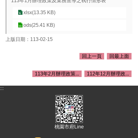
113年1月辦理政策及業務宣導之執行情形表
介
紹
xlsx(13.35 KB)
訊
ods(25.41 KB)
息
公
告
上版日期：113-02-15
生
回上一頁
回最上面
活
便
民
113年2月辦理政策...
112年12月辦理政...
資
訊
:::
機
關
通
訊
錄
桃園市府Line
相