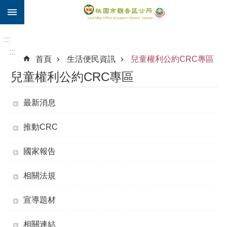
:::
跳到主要內容區塊
住
院
:::
補
:::
首頁
生活便民資訊
兒童權利公約CRC專區
助
兒童權利公約CRC專區
市
民
卡
最新消息
進
推動CRC
階
搜
國家報告
尋
相關法規
觀
宣導題材
音
區
相關連結