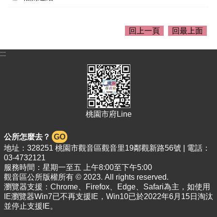
介
紹
訊
回上一頁
回最上面
息
公
:::
告
生
活
便
民
桃園市府Line
資
訊
公所怎麼去？
GO
地址：328251 桃園市觀音區觀音里19鄰觀新路56號 | 電話：
機
03-4732121
關
服務時間：星期一至五 上午8:00至下午5:00
通
觀音區公所版權所有 © 2023. All rights reserved.
訊
瀏覽器支援：Chrome、Firefox、Edge、Safari為主，如使用
錄
IE瀏覽器Win7已不再支援IE，Win10已於2022年6月15日淘汰
並停止支援IE。
相