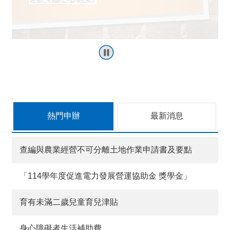
介
紹
訊
息
公
告
生
活
便
熱門申辦
最新消息
民
資
訊
查編與農業經營不可分離土地作業申請書及要點
機
關
「114學年度促進電力發展營運協助金 獎學金」
通
訊
錄
育有未滿二歲兒童育兒津貼
相
身心障礙者生活補助費