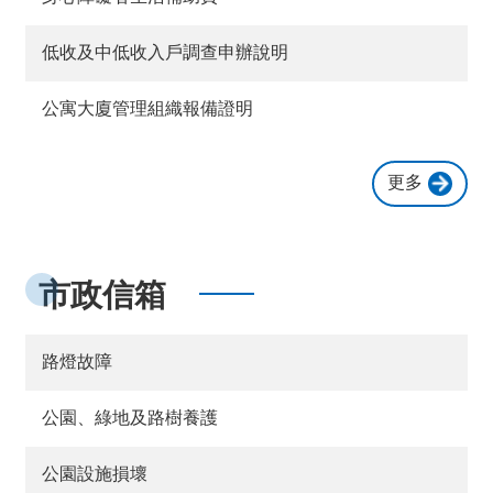
關
資
料
低收及中低收入戶調查申辦說明
回
公寓大廈管理組織報備證明
首
頁
更多
網
站
導
覽
市政信箱
市
政
信
路燈故障
箱
常
公園、綠地及路樹養護
見
問
公園設施損壞
答