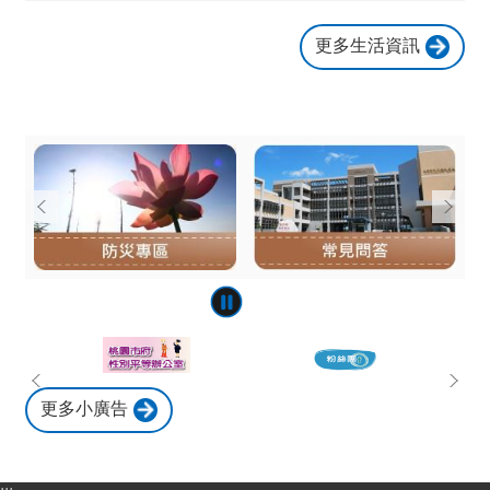
網
站
更多生活資訊
資
料
開
放
宣
告
網
站
安
全
政
策
更多小廣告