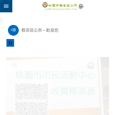
:::
跳到主要內容區塊
住
院
:::
補
觀音區公所～歡迎您
助
市
新竹區監理所提醒您：115年公路使用養護安全管理費自7月1日至7月31日開徵，請依期限繳納。
民
卡
「公路法第二十七條修正案」業經立法院三讀通過，將「汽車燃料使用費」變更為「公路使用養護安全管理費」，請未來收到繳費單的車主朋友別驚慌，敬請安心繳費。
進
階
搜
尋
觀
音
區