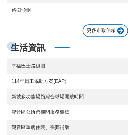
桃
路樹傾倒
園
市
政
更多市政信箱
府
E
生活資訊
n
g
l
i
幸福巴士路線圖
s
h
114年員工協助方案(EAP)
隱
私
新坡多功能場館綜合球場開放時間
權
政
觀音區公所跨機關服務櫃檯
策
政
觀音區重病住院、喪葬補助
府