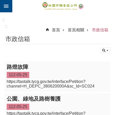
:::
跳到主要內容區塊
住
院
:::
補
:::
首頁
首頁相關
市政信箱
助
市政信箱
市
民
卡
進
路燈故障
階
搜
112-05-25
尋
https://taotalk.tycg.gov.tw/interface/Petition?
channel=H_DEPC_380620000A&sc_Id=SC024
公園、綠地及路樹養護
觀
音
112-05-25
區
https://taotalk.tycg.gov.tw/interface/Petition?