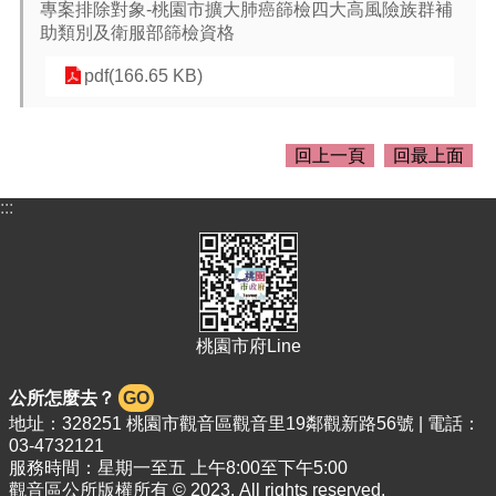
專案排除對象-桃園市擴大肺癌篩檢四大高風險族群補
桃
助類別及衛服部篩檢資格
園
市
pdf(166.65 KB)
政
府
回上一頁
回最上面
E
n
g
:::
l
i
s
h
隱
桃園市府Line
私
權
公所怎麼去？
GO
政
策
地址：328251 桃園市觀音區觀音里19鄰觀新路56號 | 電話：
03-4732121
政
服務時間：星期一至五 上午8:00至下午5:00
府
觀音區公所版權所有 © 2023. All rights reserved.