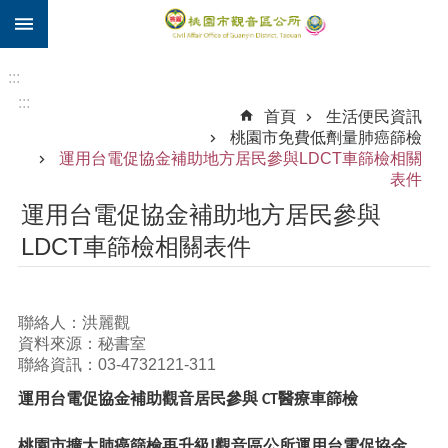
:::
跳到主要內容區塊
住
院
:::
補
:::
首頁
生活便民資訊
助
桃園市免費低劑量肺癌篩檢
市
運用台電促協金補助地方居民參與LDCT車篩檢相關
民
表件
卡
運用台電促協金補助地方居民參與
進
LDCT車篩檢相關表件
階
搜
尋
聯絡人：洪麗觀
資料來源：秘書室
聯絡資訊：03-4732121-311
觀
運用台電促協金補助觀音居民參與 CT醫療車篩檢
音
區
桃園市擴大肺癌篩檢
再升級!觀音區公所運用台電促協金，