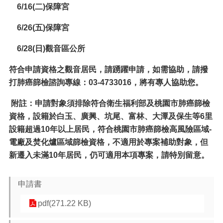
關
6/16(
二)保障宮
資
料
6/26(
五)保障宮
回
6/28(
日)觀音區公所
首
頁
符合申請資格之觀音居民，請踴躍申請，如需協助，請撥
打肺癌篩檢諮詢專線：03-4733016，將有專人協助您。
網
站
附註：申請對象須排除符合衛生福利部及桃園市肺癌篩檢
導
覽
資格，
設
籍於白玉、廣興、坑尾、富林、大潭及保生等6里
設籍超過
10
年
以上居民，符合桃園市肺癌篩檢高風險區域-
市
電廠及焚
化爐區域篩檢資格，不適用於專案補助對象，但
政
新遷入未滿
10
年
居民，仍可適用本項專案，請特別留意。
信
箱
申請書
常
見
pdf(271.22 KB)
問
答