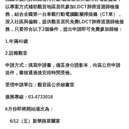
介
以專案方式補助觀音地區居民參加LDCT肺癌巡迴篩檢服
紹
務，結合全國第一台車載行動電腦斷層掃描儀（CT車），
訊
深入社區與偏鄉，提供觀音居民免費LDCT肺癌巡迴篩檢服
息
務，只要符合以下2個條件，提出申請即可免費參加篩檢：
公
告
1.
年滿40歲
生
2.
設籍觀音
活
便
申請方式：填寫申請書，備妥身分證影本，向區公所申請
民
資
送件，
審核通過後
安排時間受檢。
訊
受理申請單位：觀音區公所秘書室
機
關
服務專線：03-4733016
通
訊
6
月份即將開始場次為：
錄
6/12
（五）新華路萊爾富
相