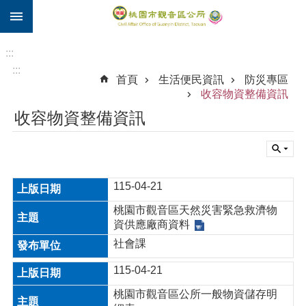
:::
跳到主要內容區塊
住
院
:::
補
:::
首頁
生活便民資訊
防災專區
助
收容物資整備資訊
市
收容物資整備資訊
民
卡
進
階
115-04-21
搜
尋
桃園市觀音區天然災害緊急救濟物
資供應廠商資料
社會課
觀
115-04-21
音
桃園市觀音區公所一般物資儲存明
區