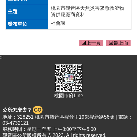
關
資
桃園市觀音區天然災害緊急救濟物
料
資供應廠商資料
社會課
回
首
頁
回上一頁
回最上面
網
:::
站
導
覽
市
政
信
桃園市府Line
箱
公所怎麼去？
GO
常
地址：328251 桃園市觀音區觀音里19鄰觀新路56號 | 電話：
見
03-4732121
問
服務時間：星期一至五 上午8:00至下午5:00
答
觀音區公所版權所有 © 2023. All rights reserved.