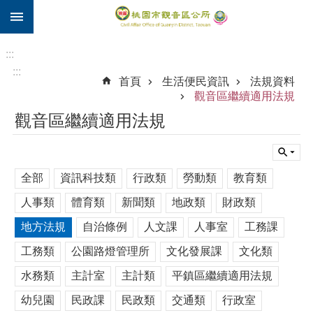
:::
跳到主要內容區塊
住
院
:::
補
:::
首頁
生活便民資訊
法規資料
助
觀音區繼續適用法規
市
觀音區繼續適用法規
民
卡
進
全部
資訊科技類
行政類
勞動類
教育類
階
搜
人事類
體育類
新聞類
地政類
財政類
尋
地方法規
自治條例
人文課
人事室
工務課
工務類
公園路燈管理所
文化發展課
文化類
觀
水務類
主計室
主計類
平鎮區繼續適用法規
音
幼兒園
民政課
民政類
交通類
行政室
區