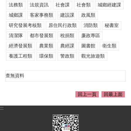
介
法務類
法規資訊
社會課
社會類
城鄉經建課
紹
城鄉課
客家事務類
建設課
政風類
訊
息
研究發展考核類
原住民行政類
消防類
秘書室
公
清潔隊
都市發展類
稅捐類
廉政專區
告
經濟發展類
農業類
農經課
圖書館
衛生類
生
活
養護工程類
環保類
警政類
觀光旅遊類
便
民
資
查無資料
訊
機
回上一頁
回最上面
關
通
:::
訊
錄
相