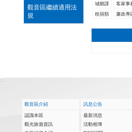
城鄉課
客家事
觀音區繼續適用法
稅捐類
廉政專
規
:::
觀音區介紹
訊息公告
認識本區
最新消息
觀光旅遊資訊
活動相簿