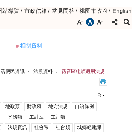
網站導覽
市政信箱
常見問答
桃園市政府
English
相關資料
生活便民資訊
法規資料
觀音區繼續適用法規
地政類
財政類
地方法規
自治條例
類
水務類
主計室
主計類
類
法規資訊
社會課
社會類
城鄉經建課