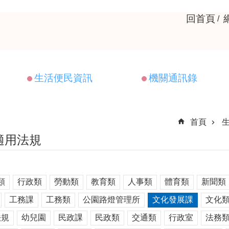
回首頁
生活便民資訊
機關通訊錄
首頁
適用法規
類
行政類
勞動類
教育類
人事類
體育類
新聞類
工務課
工務類
公園路燈管理所
文化發展課
文化
法規
幼兒園
民政課
民政類
交通類
行政室
法務