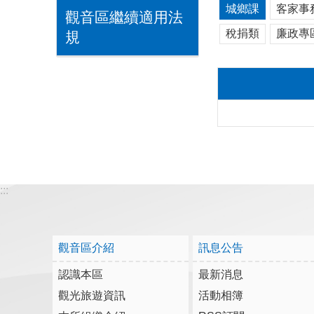
城鄉課
客家事
觀音區繼續適用法
稅捐類
廉政專
規
:::
觀音區介紹
訊息公告
認識本區
最新消息
觀光旅遊資訊
活動相簿