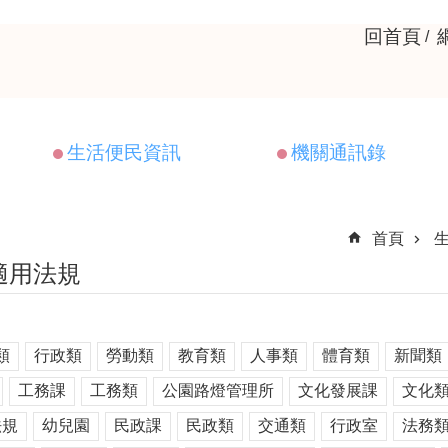
回首頁
生活便民資訊
機關通訊錄
首頁
適用法規
類
行政類
勞動類
教育類
人事類
體育類
新聞類
工務課
工務類
公園路燈管理所
文化發展課
文化
法規
幼兒園
民政課
民政類
交通類
行政室
法務