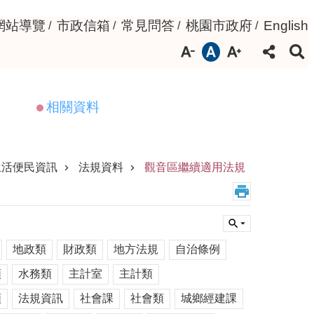
網站導覽
市政信箱
常見問答
桃園市政府
English
相關資料
生活便民資訊
法規資料
觀音區繼續適用法規
地政類
財政類
地方法規
自治條例
類
水務類
主計室
主計類
類
法規資訊
社會課
社會類
城鄉經建課