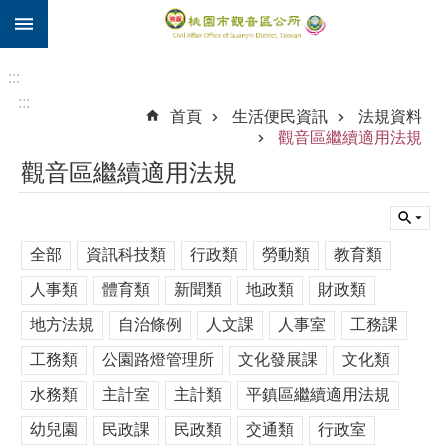
:::
跳到主要內容區塊
住
院
:::
補
:::
首頁
生活便民資訊
法規資料
助
觀音區繼續適用法規
市
觀音區繼續適用法規
民
卡
進
全部
資訊科技類
行政類
勞動類
教育類
階
搜
人事類
體育類
新聞類
地政類
財政類
尋
地方法規
自治條例
人文課
人事室
工務課
工務類
公園路燈管理所
文化發展課
文化類
觀
水務類
主計室
主計類
平鎮區繼續適用法規
音
幼兒園
民政課
民政類
交通類
行政室
區