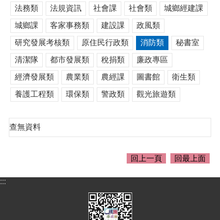
介
法務類
法規資訊
社會課
社會類
城鄉經建課
紹
城鄉課
客家事務類
建設課
政風類
訊
息
研究發展考核類
原住民行政類
消防類
秘書室
公
清潔隊
都市發展類
稅捐類
廉政專區
告
經濟發展類
農業類
農經課
圖書館
衛生類
生
活
養護工程類
環保類
警政類
觀光旅遊類
便
民
資
查無資料
訊
機
回上一頁
回最上面
關
通
:::
訊
錄
相