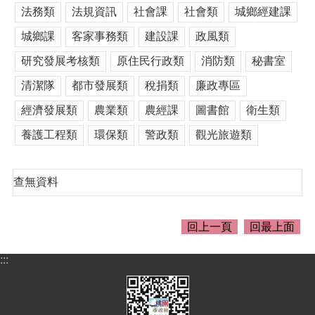
介
法務類
法規資訊
社會課
社會類
城鄉經建課
紹
城鄉課
客家事務類
建設課
政風類
訊
息
研究發展考核類
原住民行政類
消防類
秘書室
公
清潔隊
都市發展類
稅捐類
廉政專區
告
經濟發展類
農業類
農經課
圖書館
衛生類
生
活
養護工程類
環保類
警政類
觀光旅遊類
便
民
資
查無資料
訊
機
回上一頁
回最上面
關
通
:::
訊
錄
相