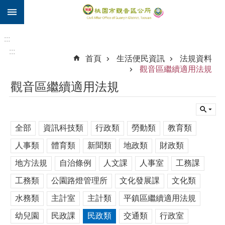
:::
跳到主要內容區塊
住
院
:::
補
:::
首頁
生活便民資訊
法規資料
助
觀音區繼續適用法規
市
觀音區繼續適用法規
民
卡
進
全部
資訊科技類
行政類
勞動類
教育類
階
搜
人事類
體育類
新聞類
地政類
財政類
尋
地方法規
自治條例
人文課
人事室
工務課
工務類
公園路燈管理所
文化發展課
文化類
觀
水務類
主計室
主計類
平鎮區繼續適用法規
音
幼兒園
民政課
民政類
交通類
行政室
區