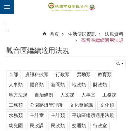
:::
跳到主要內容區塊
住
院
:::
補
:::
首頁
生活便民資訊
法規資料
助
觀音區繼續適用法規
市
觀音區繼續適用法規
民
卡
進
全部
資訊科技類
行政類
勞動類
教育類
階
搜
人事類
體育類
新聞類
地政類
財政類
尋
地方法規
自治條例
人文課
人事室
工務課
工務類
公園路燈管理所
文化發展課
文化類
觀
水務類
主計室
主計類
平鎮區繼續適用法規
音
幼兒園
民政課
民政類
交通類
行政室
區