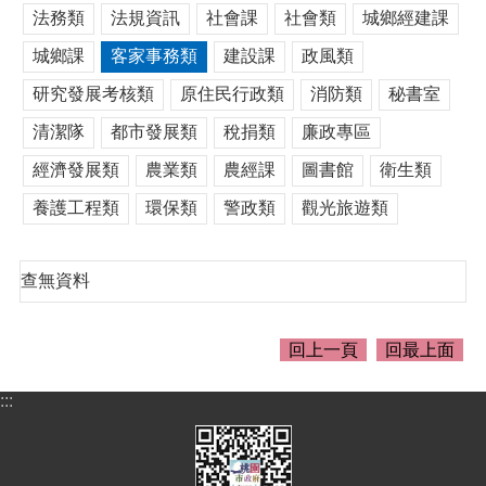
介
法務類
法規資訊
社會課
社會類
城鄉經建課
紹
城鄉課
客家事務類
建設課
政風類
訊
息
研究發展考核類
原住民行政類
消防類
秘書室
公
清潔隊
都市發展類
稅捐類
廉政專區
告
經濟發展類
農業類
農經課
圖書館
衛生類
生
活
養護工程類
環保類
警政類
觀光旅遊類
便
民
資
查無資料
訊
機
回上一頁
回最上面
關
通
:::
訊
錄
相